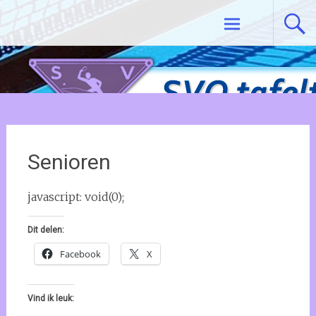
Ga
Tafeltennisvereniging SVO De Meern
naar
de
inhoud
Senioren
javascript: void(0);
Dit delen:
Facebook
X
Vind ik leuk: