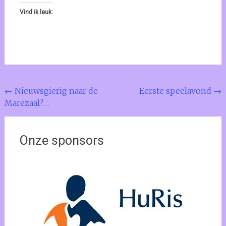
Vind ik leuk:
Bericht
←
Nieuwsgierig naar de
Eerste speelavond
→
Marezaal?…
navigatie
Onze sponsors