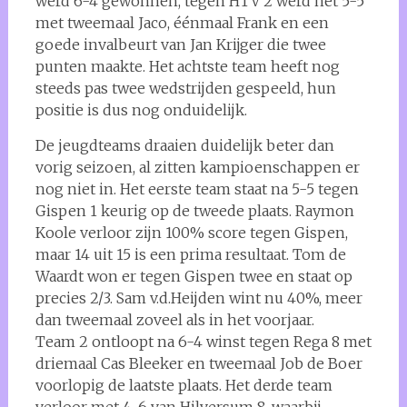
werd 6-4 gewonnen, tegen HTV 2 werd het 5-5
met tweemaal Jaco, éénmaal Frank en een
goede invalbeurt van Jan Krijger die twee
punten maakte. Het achtste team heeft nog
steeds pas twee wedstrijden gespeeld, hun
positie is dus nog onduidelijk.
De jeugdteams draaien duidelijk beter dan
vorig seizoen, al zitten kampioenschappen er
nog niet in. Het eerste team staat na 5-5 tegen
Gispen 1 keurig op de tweede plaats. Raymon
Koole verloor zijn 100% score tegen Gispen,
maar 14 uit 15 is een prima resultaat. Tom de
Waardt won er tegen Gispen twee en staat op
precies 2/3. Sam v.d.Heijden wint nu 40%, meer
dan tweemaal zoveel als in het voorjaar.
Team 2 ontloopt na 6-4 winst tegen Rega 8 met
driemaal Cas Bleeker en tweemaal Job de Boer
voorlopig de laatste plaats. Het derde team