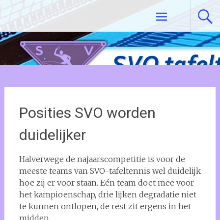
Ga
Tafeltennisvereniging SVO De Meern
naar
de
inhoud
Posities SVO worden
duidelijker
Halverwege de najaarscompetitie is voor de
meeste teams van SVO-tafeltennis wel duidelijk
hoe zij er voor staan. Eén team doet mee voor
het kampioenschap, drie lijken degradatie niet
te kunnen ontlopen, de rest zit ergens in het
midden