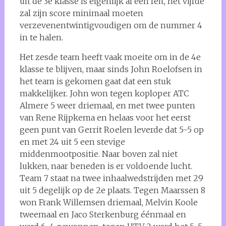
uit de 3e klasse is eigenlijk al een feit, het vijfde
zal zijn score minimaal moeten
verzevenentwintigvoudigen om de nummer 4
in te halen.
Het zesde team heeft vaak moeite om in de 4e
klasse te blijven, maar sinds John Roelofsen in
het team is gekomen gaat dat een stuk
makkelijker. John won tegen koploper ATC
Almere 5 weer driemaal, en met twee punten
van Rene Rijpkema en helaas voor het eerst
geen punt van Gerrit Roelen leverde dat 5-5 op
en met 24 uit 5 een stevige
middenmootpositie. Naar boven zal niet
lukken, naar beneden is er voldoende lucht.
Team 7 staat na twee inhaalwedstrijden met 29
uit 5 degelijk op de 2e plaats. Tegen Maarssen 8
won Frank Willemsen driemaal, Melvin Koole
tweemaal en Jaco Sterkenburg éénmaal en