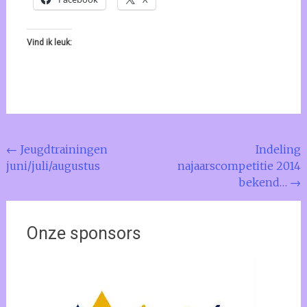
Vind ik leuk:
Bericht
←
Jeugdtrainingen
Indeling
juni/juli/augustus
najaarscompetitie 2014
navigatie
bekend…
→
Onze sponsors