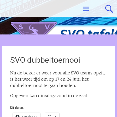
Ga
Tafeltennisvereniging SVO De Meern
naar
de
inhoud
SVO dubbeltoernooi
Nu de beker er weer voor alle SVO teams opzit,
is het weer tijd om op 17 en 24 juni het
dubbeltoernooi te gaan houden.
Opgeven kan dinsdagavond in de zaal.
Dit delen:
Facebook
X