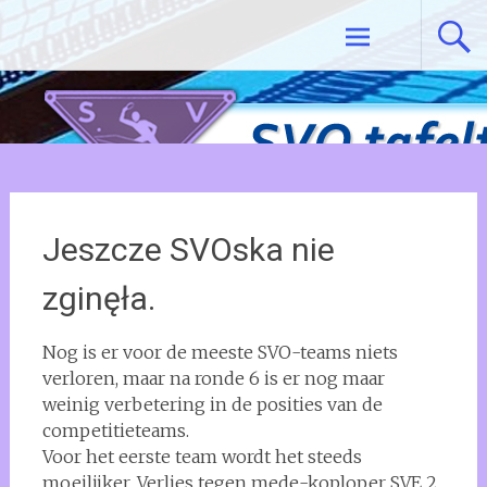
Ga
Tafeltennisvereniging SVO De Meern
naar
de
inhoud
Jeszcze SVOska nie
zginęła.
Nog is er voor de meeste SVO-teams niets
verloren, maar na ronde 6 is er nog maar
weinig verbetering in de posities van de
competitieteams.
Voor het eerste team wordt het steeds
moeilijker. Verlies tegen mede-koploper SVE 2