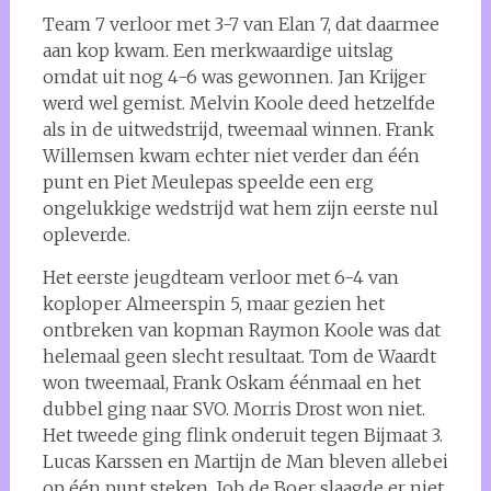
Team 7 verloor met 3-7 van Elan 7, dat daarmee
aan kop kwam. Een merkwaardige uitslag
omdat uit nog 4-6 was gewonnen. Jan Krijger
werd wel gemist. Melvin Koole deed hetzelfde
als in de uitwedstrijd, tweemaal winnen. Frank
Willemsen kwam echter niet verder dan één
punt en Piet Meulepas speelde een erg
ongelukkige wedstrijd wat hem zijn eerste nul
opleverde.
Het eerste jeugdteam verloor met 6-4 van
koploper Almeerspin 5, maar gezien het
ontbreken van kopman Raymon Koole was dat
helemaal geen slecht resultaat. Tom de Waardt
won tweemaal, Frank Oskam éénmaal en het
dubbel ging naar SVO. Morris Drost won niet.
Het tweede ging flink onderuit tegen Bijmaat 3.
Lucas Karssen en Martijn de Man bleven allebei
op één punt steken, Job de Boer slaagde er niet