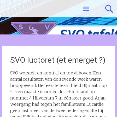
Ga
Tafeltennisvereniging SVO De Meern
naar
de
inhoud
SVO luctoret (et emerget ?)
SVO worstelt en komt af en toe al boven. Een
aantal resultaten van de zevende week waren
hoopgevend. Het eerste team hield Bijmaat 3 op
5-5 en maakte daarmee de achterstand op
nummer 4 Hilversum 7 in één keer goed. Arjan
Weergang had tegen het familieteam Lucardie
geen last meer van de twee nederlagen die hij
tegen SVE had geleden. Hij speelde als vanouds