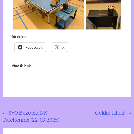
Dit delen:
Facebook
X
Vind ik leuk:
Bericht
←
SVO Bezoekt NK
Gekke tafels!
→
Tafeltennis (22-03-2025)
navigatie