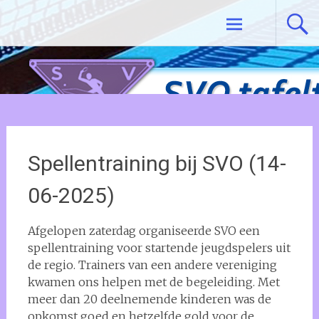
Ga
Tafeltennisvereniging SVO De Meern
naar
de
inhoud
Spellentraining bij SVO (14-
06-2025)
Afgelopen zaterdag organiseerde SVO een
spellentraining voor startende jeugdspelers uit
de regio. Trainers van een andere vereniging
kwamen ons helpen met de begeleiding. Met
meer dan 20 deelnemende kinderen was de
opkomst goed en hetzelfde gold voor de