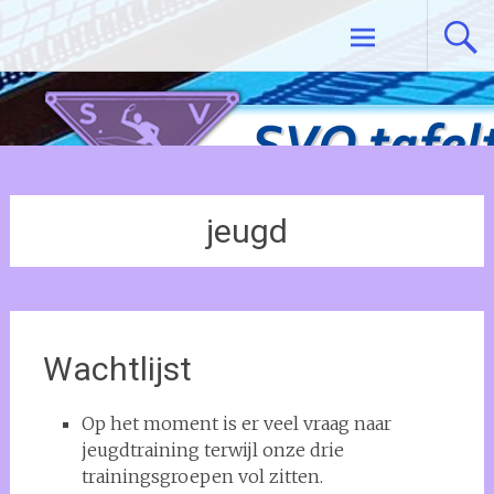
Ga
Tafeltennisvereniging SVO De Meern
naar
de
inhoud
jeugd
Wachtlijst
Op het moment is er veel vraag naar
jeugdtraining terwijl onze drie
trainingsgroepen vol zitten.