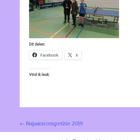
Dit delen:
Facebook
X
Vind ik leuk:
Bericht
←
Najaarscompetitie 2019
navigatie