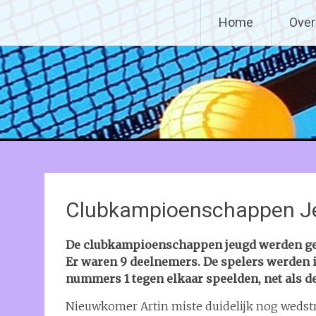
Ga
Tafeltennisvereniging SVO
Home
Over
naar
de
inhoud
Clubkampioenschappen J
De clubkampioenschappen jeugd werden gesp
Er waren 9 deelnemers. De spelers werden i
nummers 1 tegen elkaar speelden, net als d
Nieuwkomer Artin miste duidelijk nog wedstri